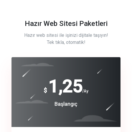
Hazır Web Sitesi Paketleri
Hazır web sitesi ile işinizi dijitale taşıyın!
Tek tıkla, otomatik!
Free
1,25
$
/Ay
Basic
Başlangıç