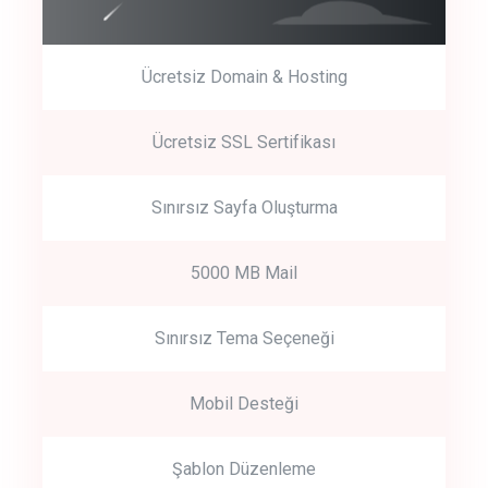
Ücretsiz Domain & Hosting
Get Started
Ücretsiz SSL Sertifikası
Start by trying our service for 30 days free trial no credit card
required.
Sınırsız Sayfa Oluşturma
5000 MB Mail
Sınırsız Tema Seçeneği
Mobil Desteği
Şablon Düzenleme