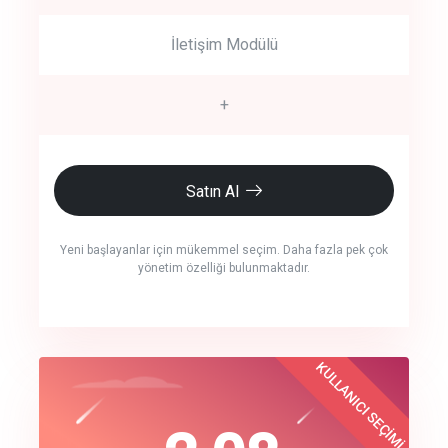
İletişim Modülü
+
Satın Al
Yeni başlayanlar için mükemmel seçim. Daha fazla pek çok
yönetim özelliği bulunmaktadır.
crm auto cync
KULLANICI SEÇİMİ
Best Choice
click to call back