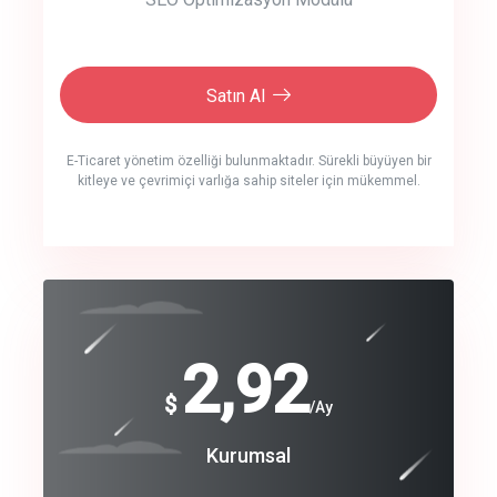
Satın Al
E-Ticaret yönetim özelliği bulunmaktadır. Sürekli büyüyen bir
kitleye ve çevrimiçi varlığa sahip siteler için mükemmel.
crm auto cync
click to call back
240
2,92
$
$
/year
/Ay
track energy costs
Coroprate
Kurumsal
predictive dialing