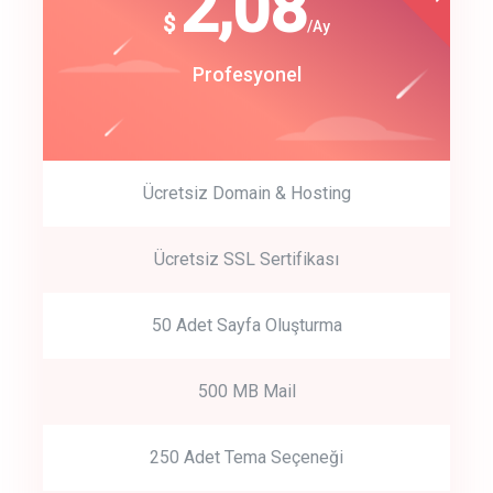
180
2,08
$
$
/year
/Ay
track energy costs
Start Up
Profesyonel
predictive dialing
Ücretsiz Domain & Hosting
Get Started
Ücretsiz SSL Sertifikası
Start by trying our service for 30 days free trial no credit card
required.
50 Adet Sayfa Oluşturma
500 MB Mail
250 Adet Tema Seçeneği